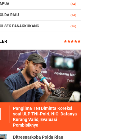
APUA
(54)
OLDA RIAU
(14)
OLSEK PANAKKUKANG
(16)
LER
Panglima TNI Diminta Koreksi
soal ULP TNI-Polri, NIC: Datanya
Kurang Valid, Evaluasi
Pembisiknya
Ditresnarkoba Polda Riau