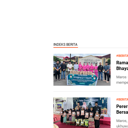
#BERIT
Ramad
Bhaya
Maros 
memper
Int...
#BERIT
Perer
Bers
Maros,
ukhuwa