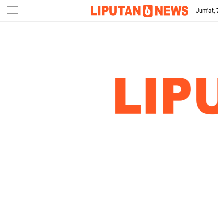
-->
Jum'at,