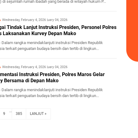
) di sejumlah rumah ibadah yang berada di wilayah hukum P...
A
Wednesday, February 4, 2026
February 04, 2026
ai Tindak Lanjut Instruksi Presiden, Personel Polres
s Laksanakan Kurvey Depan Mako
- Dalam rangka menindaklanjuti instruksi Presiden Republik
ia terkait penguatan budaya bersih dan tertib di lingkun...
A
Wednesday, February 4, 2026
February 04, 2026
mentasi Instruksi Presiden, Polres Maros Gelar
ey Bersama di Depan Mako
- Dalam rangka menindaklanjuti instruksi Presiden Republik
ia terkait penguatan budaya bersih dan tertib di lingkun...
...
9
385
LANJUT »