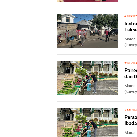
#BERIT
Instr
Laks
Maros 
(kurvey
#BERIT
Polre
dan D
Maros 
(kurvey
#BERIT
Perso
Ibada
Maros 