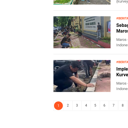
(kurvey
#BERIT
Sebag
Maro
Maros 
Indones
#BERIT
Imple
Kurv
Maros 
Indones
2
3
4
5
6
7
8
1